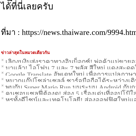
ได้ที่นี่เลยครับ
ที่มา : https://news.thaiware.com/9994.ht
ข่าวล่าสุดในหมวดเดียวกัน
เลิกงุบงิบส่งราคาทางอินบ็อกซ์! พ่อค้าแม่ขา
มาแล้ว! ไอโฟน 7 และ 7 พลัส สีใหม่ แดงสะดุดใ
Google Translate อัพเดทใหม่ เพื่อการแปลภาษาที
หมวกแก๊ปโซล่าเซลล์ ชาร์จมือถือได้ระหว่างเ
พบกับ Super Mario Run บนระบบ Android กับการ
คนชอบเซลฟี่ต้องดู! ส่อง 5 เรื่องเด่นที่ออปโป้ใส
มีนาคม 2017
หรูทั้งดีไซน์และเทคโนโลยี! ส่องออฟฟิศใหม่แ