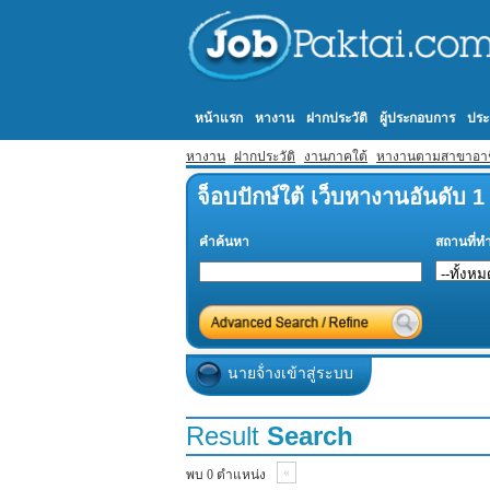
หน้าแรก
หางาน
ฝากประวัติ
ผู้ประกอบการ
ประ
หางาน
ฝากประวัติ
งานภาคใต้
หางานตามสาขาอา
จ็อบปักษ์ใต้ เว็บหางานอันดับ 
คำค้นหา
สถานที่ท
นายจ้่างเข้าสู่ระบบ
Result
Search
«
พบ 0 ตำแหน่ง