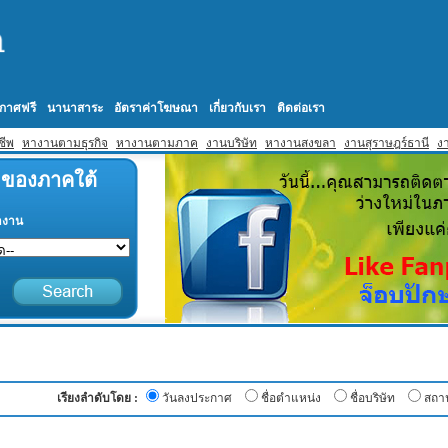
กาศฟรี
นานาสาระ
อัตราค่าโฆษณา
เกี่ยวกับเรา
ติดต่อเรา
ชีพ
หางานตามธุรกิจ
หางานตามภาค
งานบริษัท
หางานสงขลา
งานสุราษฎร์ธานี
งา
1 ของภาคใต้
ำงาน
เรียงลำดับโดย :
วันลงประกาศ
ชื่อตำแหน่ง
ชื่อบริษัท
สถาน