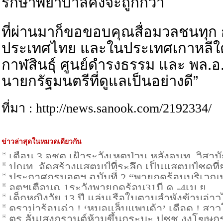
รักษาพยาบาลคงจะถูกกว่า
ที่ผ่านมาก็ขอขอบคุณสื่อมวลชนทุก
ประเทศไทย และในประเทศเกาหลีใต้ 
กาฬสินธุ์ ศูนย์ดำรงธรรม และ พล.อ
นายกรัฐมนตรีที่ดูแลเป็นอย่างดี”
ที่มา : http://news.sanook.com/2192334/
ข่าวล่าสุดในหมวดเดียวกัน
เตือน 3 จชต.เฝ้าระวังเหตุป่วน หลังจนท. วิสา
ปณท. จัดสร้างแสตมป์ที่ระลึก เป็นแสตมป์ชุดที่
ประกาศกรมอุตุฯ ฉบับที่ 2 “พายุฤดูร้อนบริ
อุตุฯเตือนฉ.1ระวังพายุฤดูร้อน31มี.ค.-4เม.ย.
ภาคใต้”
เด็กหญิงวัย 13 ปี แล่นเรือใบตามลำพังข้ามอ่
ดราม่าร้อนฉ่า ! ‘หมอแล็บแพนด้า’ เดือด ! สา
ตร.ลั่น!สงกรานต์ห้ามขึ้นกระบะ ปชช.งงโฆษก