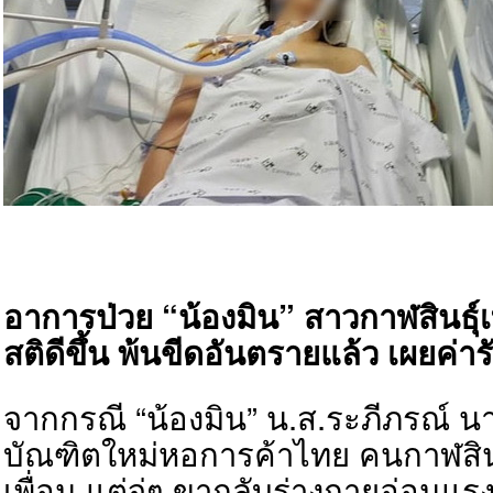
อาการป่วย “น้องมิน” สาวกาฬสินธุ์เ
สติดีขึ้น พ้นขีดอันตรายแล้ว เผยค่า
จากกรณี “น้องมิน” น.ส.ระภีภรณ์ นา
บัณฑิตใหม่หอการค้าไทย คนกาฬสินธุ์
เพื่อน แต่จู่ๆ ขากลับร่างกายอ่อนแ