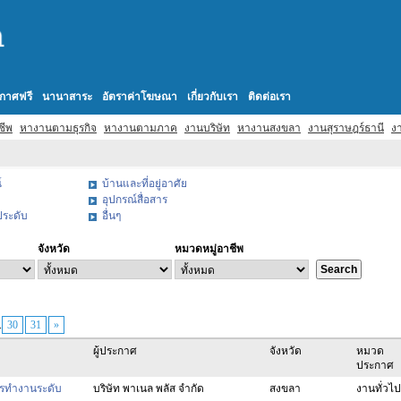
กาศฟรี
นานาสาระ
อัตราค่าโฆษณา
เกี่ยวกับเรา
ติดต่อเรา
ชีพ
หางานตามธุรกิจ
หางานตามภาค
งานบริษัท
หางานสงขลา
งานสุราษฎร์ธานี
งา
์
บ้านและที่อยู่อาศัย
อุปกรณ์สื่อสาร
งประดับ
อื่นๆ
จังหวัด
หมวดหมู่อาชีพ
.
30
31
»
ผู้ประกาศ
จังหวัด
หมวด
ประกาศ
ารทำงานระดับ
บริษัท พาเนล พลัส จำกัด
สงขลา
งานทั่วไป