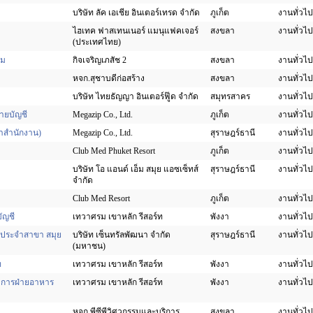
บริษัท ลัค เอเชีย อินเตอร์เทรด จำกัด
ภูเก็ต
งานทั่วไป
ไฮเทค ฟาสเทนเนอร์ แมนุแฟคเจอร์
สงขลา
งานทั่วไป
(ประเทศไทย)
ิม
กิจเจริญเภสัช 2
สงขลา
งานทั่วไป
หจก.สุชาบดีก่อสร้าง
สงขลา
งานทั่วไป
บริษัท ไทยธัญญา อินเตอร์ฟู๊ด จำกัด
สมุทรสาคร
งานทั่วไป
่ายบัญชี
Megazip Co., Ltd.
ภูเก็ต
งานทั่วไป
จำสำนักงาน)
Megazip Co., Ltd.
สุราษฎร์ธานี
งานทั่วไป
Club Med Phuket Resort
ภูเก็ต
งานทั่วไป
บริษัท โอ แอนด์ เอ็ม สมุย แอซเซ็ทส์
สุราษฎร์ธานี
งานทั่วไป
จำกัด
Club Med Resort
ภูเก็ต
งานทั่วไป
บัญชี
เทวาศรม เขาหลัก รีสอร์ท
พังงา
งานทั่วไป
์ (ประจำสาขา สมุย
บริษัท เซ็นทรัลพัฒนา จำกัด
สุราษฎร์ธานี
งานทั่วไป
(มหาชน)
ท
เทวาศรม เขาหลัก รีสอร์ท
พังงา
งานทั่วไป
จัดการฝ่ายอาหาร
เทวาศรม เขาหลัก รีสอร์ท
พังงา
งานทั่วไป
หจก.พีซีพีวิศวกรรมและบริการ
สงขลา
งานทั่วไป