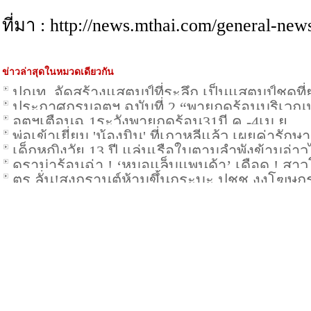
ที่มา : http://news.mthai.com/general-ne
ข่าวล่าสุดในหมวดเดียวกัน
ปณท. จัดสร้างแสตมป์ที่ระลึก เป็นแสตมป์ชุดที่
ประกาศกรมอุตุฯ ฉบับที่ 2 “พายุฤดูร้อนบริ
อุตุฯเตือนฉ.1ระวังพายุฤดูร้อน31มี.ค.-4เม.ย.
ภาคใต้”
พ่อเข้าเยี่ยม 'น้องมิน' ที่เกาหลีแล้ว เผยค่ารักษ
เด็กหญิงวัย 13 ปี แล่นเรือใบตามลำพังข้ามอ่
ดราม่าร้อนฉ่า ! ‘หมอแล็บแพนด้า’ เดือด ! สา
ตร.ลั่น!สงกรานต์ห้ามขึ้นกระบะ ปชช.งงโฆษก
แต่ไม่มีงานทำ