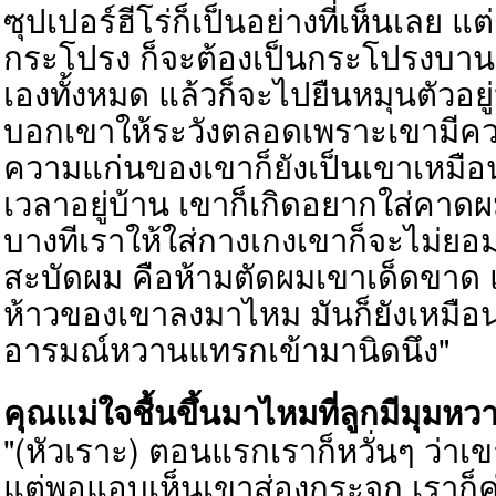
ซุปเปอร์ฮีโร่ก็เป็นอย่างที่เห็นเลย แต
กระโปรง ก็จะต้องเป็นกระโปรงบานๆ
เองทั้งหมด แล้วก็จะไปยืนหมุนตัวอย
บอกเขาให้ระวังตลอดเพราะเขามีค
ความแก่นของเขาก็ยังเป็นเขาเหมือ
เวลาอยู่
บ้าน
เขาก็เกิดอยากใส่คาด
ผ
บางทีเราให้ใส่กางเกงเขาก็จะไม่ย
สะบัดผม คือห้ามตัดผมเขาเด็ดขาด
ห้าวของเขาลงมาไหม มันก็ยังเหมือน
อารมณ์หวานแทรกเข้ามานิดนึง"
คุณแม่ใจชื้นขึ้นมาไหมที่ลูกมีมุมห
"(หัวเราะ) ตอนแรกเราก็หวั่นๆ ว่
แต่พอแอบเห็นเขาส่องกระจก เราก็ค่