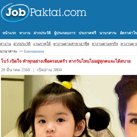
หน้าแรก
หางาน
ฝากประวัติ
ผู้ประกอบการ
ประกาศฟรี
นานาสาระ
อัตราค่า
หางาน
ฝากประวัติ
งานภาคใต้
หางานตามสาขาอาชีพ
หางานตามธุรกิจ
หางานตา
นานาสาระ >>
Entertainment
โบว์ เปิดใจ ทำทุกอย่างเพื่อครอบครัว หากวันไหนไม่อยู่ทุกคนจะได้สบาย
28 มีนาคม 2560
|
เปิดอ่าน 3804