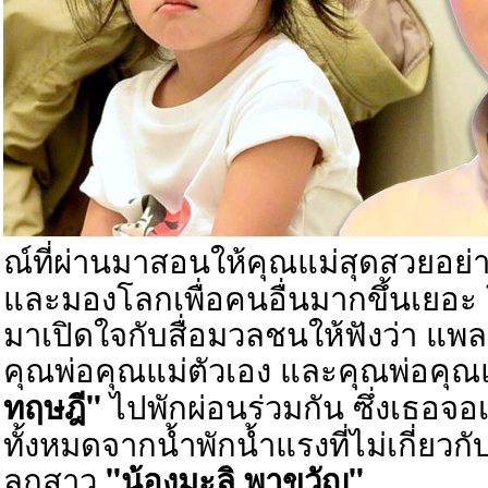
ณ์ที่ผ่านมาสอนให้คุณแม่สุดสวยอย่
และมองโลกเพื่อคนอื่นมากขึ้นเยอะ 
มาเปิดใจกับสื่อมวลชนให้ฟังว่า แพ
คุณ
พ่อ
คุณแม่ตัวเอง และคุณพ่อคุณ
ไปพักผ่อนร่วมกัน ซึ่งเธอจอ
ทฤษฎี
"
ทั้งหมดจากน้ำพักน้ำแรงที่ไม่เกี่ย
ลูกสาว
"
น้องมะลิ
พาขวัญ"