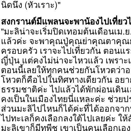
นิดนึง (หัวเราะ)"
สงกรานต์มีแพลนจะพาน้องไปเที่ย
"มะลิน่าจะเริ่มปิดเทอมต้นเดือนเม.
แล้วค่ะ จะพาคุณปู่คุณย่าคุณตาคุณ
ครอบครัว เราจะไปเที่ยวกัน ตอนแ
ญี่ปุ่น
แต่คงไม่น่าจะไหวแล้ว เพราะเ
ตอนนี้เลยให้ทุกคนช่วยกันโหวตว่า
โหวตก็คือไปในทิศทางเดียวกัน อยากจ
ธรรมชาติค่ะ ไปแล้วได้พักผ่อนเดินเ
คงเป็นในเมืองไทยนี่แหละค่ะ ช่วยป
ส่วนมะลิไปไหนก็ได้ค่ะที่ได้ออกจา
ไป
ทะเล
ก็คงเลือกลงใต้ไปเลยค่ะ ให้
มะลิเขาก็มีทูพีช เขาเป็นคนเลือกเอง 