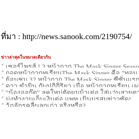
ที่มา : http://news.sanook.com/2190754/
ข่าวล่าสุดในหมวดเดียวกัน
เซอร์ไพรส์ ! 3 หน้ากาก The Mask Singer Seaso
ถอดหน้ากากทุเรียนThe Mask Singer คือ "ทอม 
ย้อนชม 32 หน้ากาก The Mask Singer ซีซั่นแรก
ดาว ขำมิน กับปฏิกิริยา เมื่อ หน้ากากทุเรียน เ
"น้องออกู๊ด" ลุคใหม่ตัดผมม้าเต่อ ใส่แว่นสาย
มุ่งทำงานเก็บเงินต่อ แพท เมินมรสุมข่าวซัด!
วัฏจักรคลื่นลูกเก่า จริงหรือ?