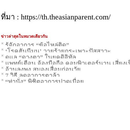
ที่มา : https://th.theasianparent.com/
ข่าวล่าสุดในหมวดเดียวกัน
รู้จักอาการ “ข้อไหล่ติด”
‘โรคฮันนีมูน’ วายร้ายกระเพาะปัสสาวะ
ดูแล “ดวงตา” ในยุคดิจิทัล
แพทย์เตือน จ้องมือถือ คอมพิวเตอร์นาน เสี่ยงเ
อ้วนลงพุง สมองเสื่อมก่อนวัย
7 วิธี ลดอาการตาล้า
“ท่านั่ง” พิชิตอาการปวดเมื่อย