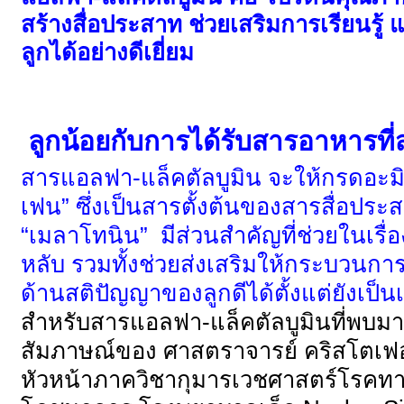
สร้างสื่อประสาท ช่วยเสริมการเรียนร
ลูกได้อย่างดีเยี่ยม
ลูกน้อยกับการได้รับสารอาหารที
สารแอลฟา-แล็คตัลบูมิน จะให้กรดอะมิโ
เฟน” ซึ่งเป็นสารตั้งต้นของสารสื่อปร
“เมลาโทนิน” มีส่วนสำคัญที่ช่วยในเร
หลับ รวมทั้งช่วยส่งเสริมให้กระบวนกา
ด้านสติปัญญาของลูกดีได้ตั้งแต่ยังเป็น
สำหรับสารแอลฟา-แล็คตัลบูมินที่พบมา
สัมภาษณ์ของ ศาสตราจารย์ คริสโตเฟอร
หัวหน้าภาควิชากุมารเวชศาสตร์โรคท