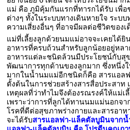
อย่างน้อย 6 เดือน จะให้ประโยชน์มาก
แม่ คือ ภูมิคุ้มกันแรกที่ทารกได้รับ เพื่
ต่างๆ ทั้งในระบบทางเดินหายใจ ระบบท
ความเสี่ยงอื่นๆ ที่อาจมีผลต่อชีวิตของ
แม่ที่เลี้ยงลูกด้วยนมแม่อาจจะเคยได้ย
อาหารที่ครบถ้วนสำหรับลูกน้อยอยู่หลา
อาหารแต่ละชนิดล้วนมีประโยชน์กับส
พัฒนาการทุกด้านของลูกมาก ซึ่งหนึ่งใ
มากในน้ำนมแม่อีกชนิดก็คือ สารแอลฟา-
ตั้งต้นในการช่วยสร้างสารสื่อประสาท 
เหตุผลที่ว่าทำไมจึงต้องรณรงค์ให้แม่เลี
เพราะว่าการที่ลูกได้ทานนมแม่นอกจากจ
โรคที่ดีต่อสุขภาพร่างกายและสารอาหา
จะได้รับ
สารแอลฟา
-แล็คตัลบูมินจากน
แอลฟา-แล็คตัลบูมิน คือ โปรตีนคุณภ