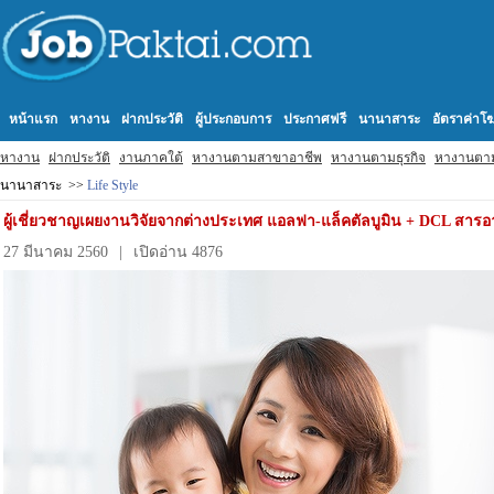
หน้าแรก
หางาน
ฝากประวัติ
ผู้ประกอบการ
ประกาศฟรี
นานาสาระ
อัตราค่า
หางาน
ฝากประวัติ
งานภาคใต้
หางานตามสาขาอาชีพ
หางานตามธุรกิจ
หางานตา
นานาสาระ >>
Life Style
ผู้เชี่ยวชาญเผยงานวิจัยจากต่างประเทศ แอลฟา-แล็คตัลบูมิน + DCL สา
27 มีนาคม 2560
|
เปิดอ่าน 4876